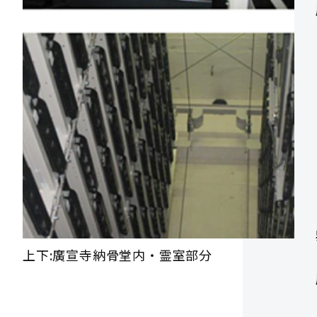
上下:廣宣寺納骨堂内・霊室部分