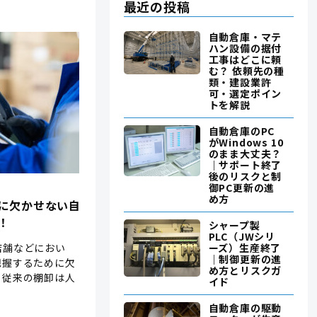
最近の投稿
自動倉庫・マテ
ハン設備の据付
工事はどこに頼
む？ 依頼先の種
類・建設業許
可・選定ポイン
トを解説
自動倉庫のPC
がWindows 10
のまま大丈夫？
｜サポート終了
後のリスクと制
御PC更新の進
め方
に欠かせない自
！
シャープ製
PLC（JWシリ
店舗などにおい
ーズ）生産終了
｜制御更新の進
把握するために欠
め方とリスクガ
、従来の棚卸は人
イド
自動倉庫の駆動