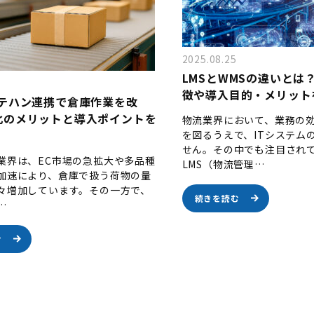
2025.08.25
LMSとWMSの違いとは
徴や導入目的・メリット
マテハン連携で倉庫作業を改
化のメリットと導入ポイントを
物流業界において、業務の
を図るうえで、ITシステム
せん。その中でも注目され
業界は、EC市場の急拡大や多品種
LMS（物流管理…
加速により、倉庫で扱う荷物の量
々増加しています。その一方で、
続きを読む
…
む