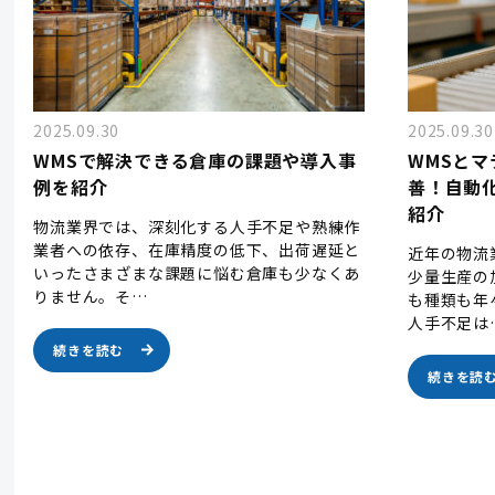
2025.09.30
2025.09.30
WMSで解決できる倉庫の課題や導入事
WMSと
例を紹介
善！自動
紹介
物流業界では、深刻化する人手不足や熟練作
業者への依存、在庫精度の低下、出荷遅延と
近年の物流
いったさまざまな課題に悩む倉庫も少なくあ
少量生産の
りません。そ…
も種類も年
人手不足は
続きを読む
続きを読