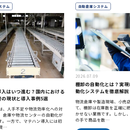
ステム
自動倉庫システム
2026.07.09
棚卸の自動化とは？実現
動化システムを徹底解説
導入はいつ進む？国内における
資の現状と導入事例5選
物流倉庫や製造現場、小売
て、棚卸は在庫数を正確に
は、人手不足や物流効率化への対
かせない業務です。しかし
、倉庫や物流センターの自動化が
の手で商品を数…
す。一方で、マテハン導入には初
資…