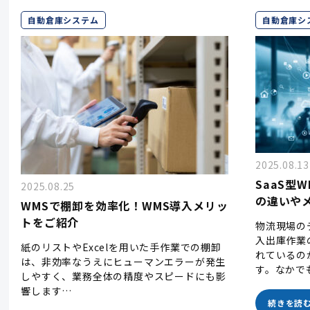
自動倉庫システム
自動倉庫シ
2025.08.13
SaaS型
2025.08.25
の違いや
WMSで棚卸を効率化！WMS導入メリッ
トをご紹介
物流現場の
入出庫作業
紙のリストやExcelを用いた手作業での棚卸
れているの
は、非効率なうえにヒューマンエラーが発生
す。なかで
しやすく、業務全体の精度やスピードにも影
響します…
続きを読