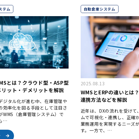
ステム
自動倉庫システム
WMSとは？クラウド型・ASP型
2025.08.13
メリット・デメリットを解説
WMSとERPの違いとは
連携方法などを解説
デジタル化が進む中、在庫管理や
の効率化を図る手段として注目さ
近年は、DXの流れを受けて
がWMS（倉庫管理システム）で
ムで可視化・連携し、正確
も…
業務運用を実現するニーズ
す。一方で、…
む