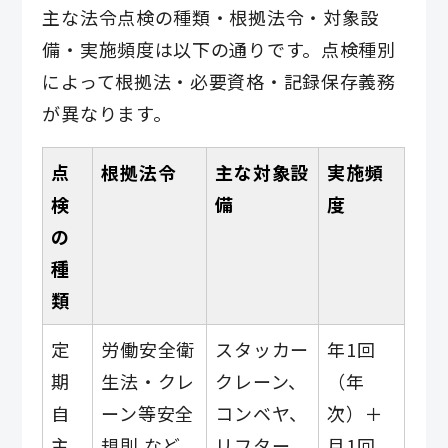
主な法令点検の種類・根拠法令・対象設
備・実施頻度は以下の通りです。点検種別
によって根拠法・必要資格・記録保存義務
が異なります。
点
根拠法令
主な対象設
実施頻
検
備
度
の
種
類
定
労働安全衛
スタッカー
年1回
期
生法・クレ
クレーン、
（年
自
ーン等安全
コンベヤ、
次）＋
主
規則 など
リフター
月1回