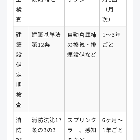
検
（月
査
次）
建
建築基準法
自動倉庫棟
1〜3年
築
第12条
の換気・排
ごと
設
煙設備など
備
定
期
検
査
消
消防法第17
スプリンク
6ヶ月〜
防
条の3の3
ラー、感知
1年ごと
設
器など