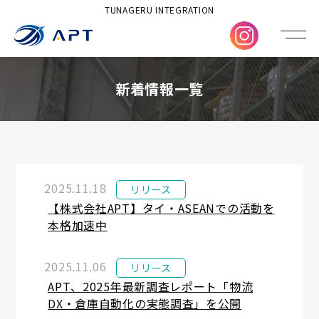
TUNAGERU INTEGRATION
新着情報一覧
2025.11.18
リリース
【株式会社APT】タイ・ASEANでの活動を
本格加速中
2025.11.06
リリース
APT、2025年最新調査レポート「物流
DX・倉庫自動化の実態調査」を公開