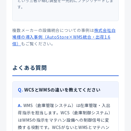
という三者が絡む調整を一元的にファシリテートしま
す。
複数メーカーの設備統合についての事例は
株式会社白
鳩様の導入事例（AutoStore×WMS統合・出荷1.6
倍）
もご覧ください。
よくある質問
Q.
WCSとWMSの違いを教えてください
A.
WMS（倉庫管理システム）は在庫管理・入出
荷指示を担当します。WCS（倉庫制御システム）
はWMSの指示をマテハン設備への制御信号に変
換する役割です。WCSがないとWMSとマテハン