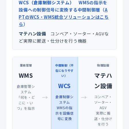
WCS（倉庫制御システム）
WMSの指示を
設備への制御信号に変換する中間制御層（
A
PTのWCS・WMS統合ソリューションはこち
ら
）
マテハン設備
コンベア・ソーター・AGVな
ど実際に搬送・仕分けを行う機器
業務管理
中間制御（不
物理設備
在になりやす
WMS
マテハ
い）
WCS
ン設備
倉庫管理シ
ステム
→
→
倉庫制御シ
コンベア・
「何を・ど
ステム
ソーター・
こに・い
WMSの指
AGV
つ」を指示
示を設備信
実際に搬
号に変換
送・仕分け
を行う