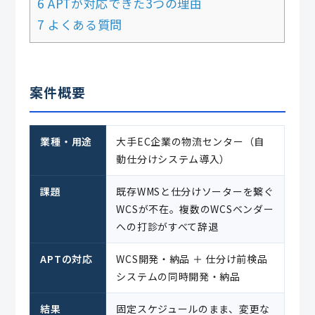
6 APTが対応できた3つの理由
7 よくある質問
案件概要
業種・用途
大手EC企業の物流センター（自
動仕分けシステム導入）
課題
既存WMSと仕分けソーターを繋ぐ
WCSが不在。複数のWCSベンダー
への打診がすべて辞退
APTの対応
WCS開発・納品 ＋ 仕分け前検品
システムの同時開発・納品
結果
固定スケジュールのまま、変更な