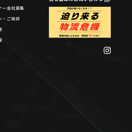
ナー会社募集
ン・ご挨拶
要
報