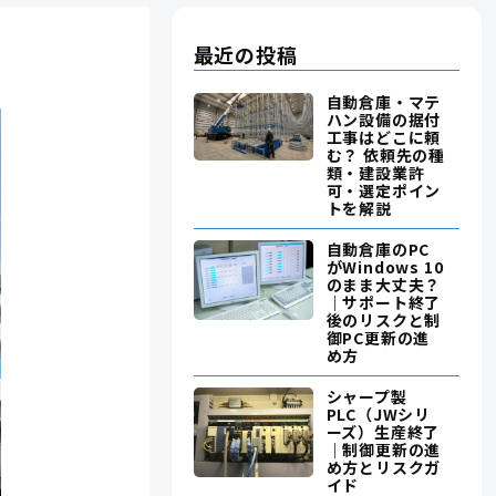
最近の投稿
自動倉庫・マテ
ハン設備の据付
工事はどこに頼
む？ 依頼先の種
類・建設業許
可・選定ポイン
トを解説
自動倉庫のPC
がWindows 10
のまま大丈夫？
｜サポート終了
後のリスクと制
御PC更新の進
め方
シャープ製
PLC（JWシリ
ーズ）生産終了
｜制御更新の進
め方とリスクガ
イド