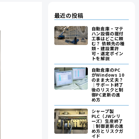
最近の投稿
自動倉庫・マテ
ハン設備の据付
工事はどこに頼
む？ 依頼先の種
類・建設業許
可・選定ポイン
トを解説
自動倉庫のPC
がWindows 10
のまま大丈夫？
｜サポート終了
後のリスクと制
御PC更新の進
め方
シャープ製
PLC（JWシリ
ーズ）生産終了
｜制御更新の進
め方とリスクガ
イド